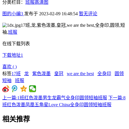
分类栏目：
班服高清图
图的小编3
发布于
2023-02-09 16:48:54
暂无评论
17班,龙,紫色泼墨,皇冠,we are the best,全身印,圆领,短
袖,
班服
在线下载列表
下载地址1
喜欢
(
)
标签
17班
龙
紫色泼墨
皇冠
we are the best
全身印
圆领
短袖
班服
上一篇:1班红色泼墨男生龙霸气全身印圆领短袖班服
下一篇:8
班红色泼墨凤凰五角星Love China全身印圆领短袖班服
相关推荐