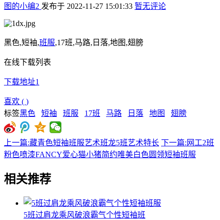
图的小编2
发布于
2022-11-27 15:01:33
暂无评论
黑色,短袖,
班服
,17班,马路,日落,地图,翅膀
在线下载列表
下载地址1
喜欢
(
)
标签
黑色
短袖
班服
17班
马路
日落
地图
翅膀
上一篇:藏青色短袖班服艺术班龙5班艺术特长
下一篇:网工2班
粉色喷漆FANCY爱心猫小猪简约唯美白色圆领短袖班服
相关推荐
5班过肩龙乘风破浪霸气个性短袖班