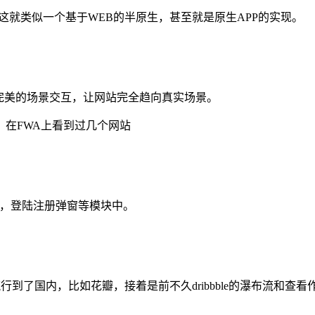
线推送，这就类似一个基于WEB的半原生，甚至就是原生APP的实现。
成完美的场景交互，让网站完全趋向真实场景。
在FWA上看到过几个网站
换，登陆注册弹窗等模块中。
后慢慢流行到了国内，比如花瓣，接着是前不久dribbble的瀑布流