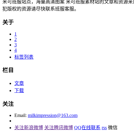
米可班服站点，海量高清图案 米可班服素材站的文章和资源来自互联
犯版权的资源请尽快联系班服客服。
关于
1
2
3
4
标签列表
栏目
文章
下载
关注
Email:
milkimpression@163.com
关注新浪微博
关注腾讯微博
QQ在线联系
rss
微信