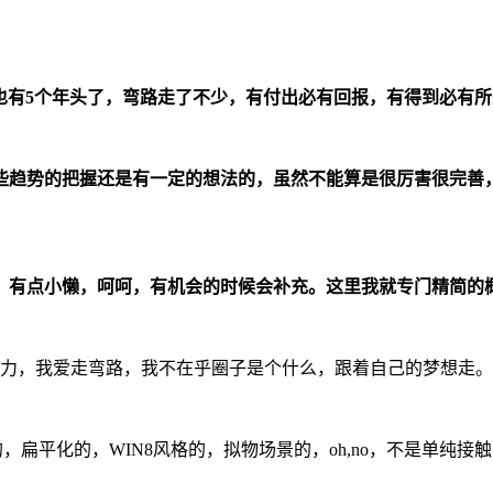
rends，接触网页也有5个年头了，弯路走了不少，有付出必有回报，
些趋势的把握还是有一定的想法的，虽然不能算是很厉害很完善
，有点小懒，呵呵，有机会的时候会补充。这里我就专门精简的
努力，我爱走弯路，我不在乎圈子是个什么，跟着自己的梦想走。
G的，扁平化的，WIN8风格的，拟物场景的，oh,no，不是单